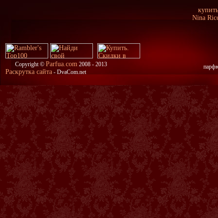
купить
Nina Ric
Parfua.com
Copyright ©
2008 - 2013
парфю
Раскрутка сайта
- DvaCom.net