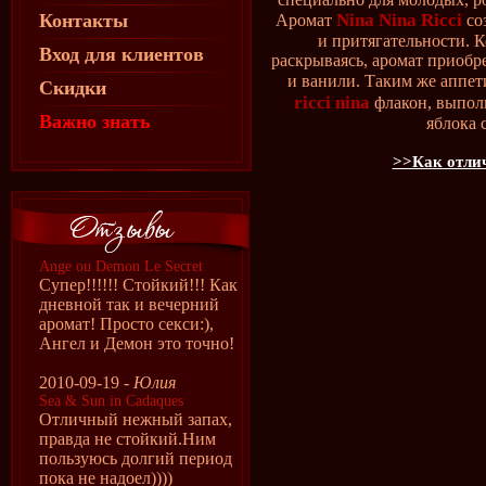
Контакты
Nina Nina Ricci
Аромат
со
и притягательности. 
Вход для клиентов
раскрываясь, аромат приобр
и ванили. Таким же аппет
Скидки
ricci nina
флакон, выпол
Важно знать
яблока 
>>Как отлич
Ange ou Demon Le Secret
Супер!!!!!! Стойкий!!! Как
дневной так и вечерний
аромат! Просто секси:),
Ангел и Демон это точно!
2010-09-19 -
Юлия
Sea & Sun in Cadaques
Отличный нежный запах,
правда не стойкий.Ним
пользуюсь долгий период
пока не надоел))))