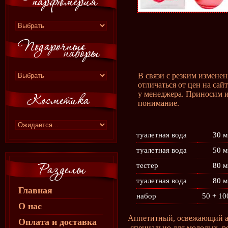
В связи с резким измене
отличаться от цен на сай
у менеджера. Приносим и
понимание.
туалетная вода
30 м
туалетная вода
50 м
тестер
80 м
туалетная вода
80 м
Главная
набор
50 + 10
О нас
Аппетитный, освежающий а
Оплата и доставка
специально для молодых, р