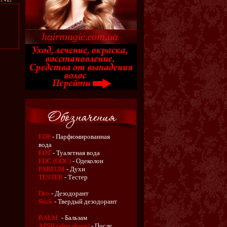
EDP
- Парфюмированная
вода
EDT
- Туалетная вода
EDC (ODC)
- Одеколон
PARFUM
- Духи
TESTER
- Тестер
Deo
- Дезодорант
Stick
- Твердый дезодорант
BALM
- Бальзам
AFSH (after shave)
- После