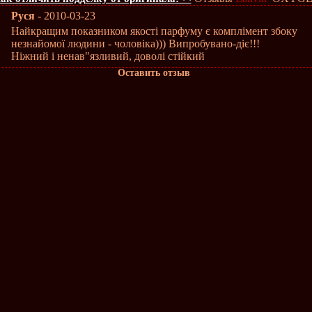
Руся
- 2010-03-23
Найкращим показником якості парфуму є комплімент збоку
незнайомої людини - чоловіка))) Випробувано-діє!!!
Ніжний і ненав"язливий, доволі стійкий
Оставить отзыв