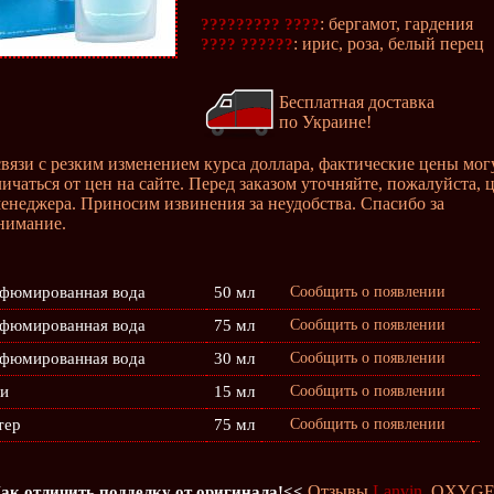
: бергамот, гардения
????????? ????
: ирис, роза, белый перец
???? ??????
Бесплатная доставка
по Украине!
связи с резким изменением курса доллара, фактические цены мог
личаться от цен на сайте. Перед заказом уточняйте, пожалуйста, 
менеджера. Приносим извинения за неудобства. Спасибо за
нимание.
фюмированная вода
50 мл
Сообщить о появлении
фюмированная вода
75 мл
Сообщить о появлении
фюмированная вода
30 мл
Сообщить о появлении
и
15 мл
Сообщить о появлении
тер
75 мл
Сообщить о появлении
Отзывы
Lanvin
OXYGE
ак отличить подделку от оригинала!<<