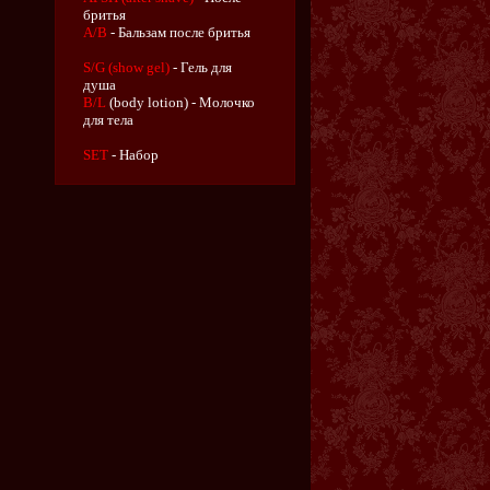
бритья
A/B
- Бальзам после бритья
S/G (show gel)
- Гель для
душа
B/L
(body lotion) - Молочко
для тела
SET
- Набор