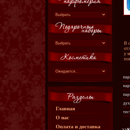
В 
от
у 
по
пар
пар
пар
дух
Главная
тес
О нас
Оплата и доставка
>>К