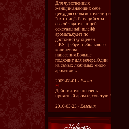
Для чувственных
женщин,знающих себе
цену,для соблазнительниц и
"охотниц".Тянущийся за
его обладательницей
сексуальный шлейф
аромата,будет по
достоинству оценен
...P.S.Требует небольшого
количества
нанесения.Больше
подходит для вечера.Один
из самых любимых мною
ароматов...
2009-08-01 -
Елена
Mat
Действительно очень
приятный аромат, советую !
2010-03-23 -
Евгения