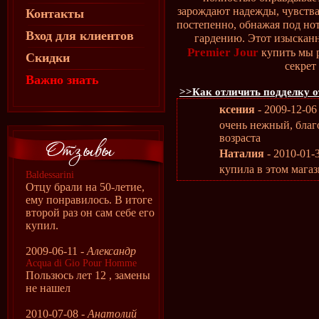
зарождают надежды, чувств
Контакты
постепенно, обнажая под но
Вход для клиентов
гардению. Этот изыскан
Premier Jour
купить мы 
Скидки
секрет
Важно знать
>>Как отличить подделку о
ксения
- 2009-12-06
очень нежный, благ
возраста
Наталия
- 2010-01-
купила в этом мага
Baldessarini
Отцу брали на 50-летие,
ему понравилось. В итоге
второй раз он сам себе его
купил.
2009-06-11 -
Александр
Acqua di Gio Pour Homme
Пользюсь лет 12 , замены
не нашел
2010-07-08 -
Анатолий