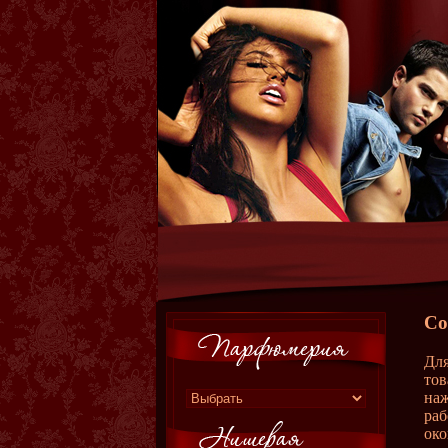
Со
Для
тов
наж
раб
око