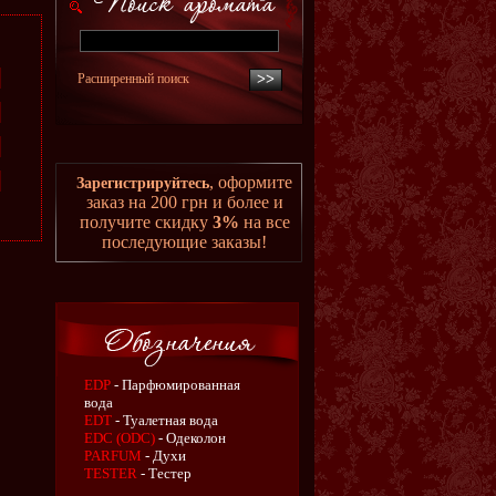
Расширенный поиск
, оформите
Зарегистрируйтесь
заказ на 200 грн и более и
получите скидку
3%
на все
последующие заказы!
EDP
- Парфюмированная
вода
EDT
- Туалетная вода
EDC (ODC)
- Одеколон
PARFUM
- Духи
TESTER
- Тестер