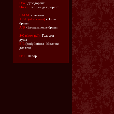
Deo
- Дезодорант
Stick
- Твердый дезодорант
BALM
- Бальзам
AFSH (after shave)
- После
бритья
A/B
- Бальзам после бритья
S/G (show gel)
- Гель для
душа
B/L
(body lotion) - Молочко
для тела
SET
- Набор