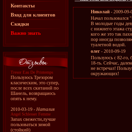
Контакты
Николай
- 2009-09-
Вход для клиентов
Начал пользовался "
Скидки
В молодые годы дев
с нижнего этажа ст
Важно знать
кого же это так пах
пор иногда позволя
туалетной водой.
олег
- 2010-09-19
Пользуюсь с 82-го, 
18-ть. Сейчас, далек
не встречал! Пользу
Tresor Eau De Printemps
окружающих!
Пользуюсь Трезором
класическим, это супер,
после всех скитаний по
Шанель, возвращаюсь
опять к нему.
2010-03-19 -
Наталия
Angel Schlesser Femme
Запах свежести,лучше
пользоваться зимой
(стойкий)