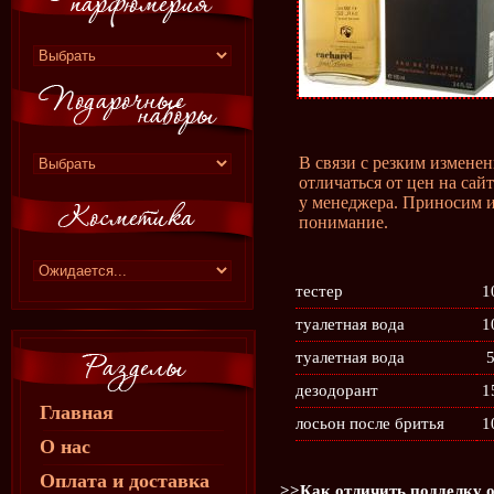
В связи с резким измене
отличаться от цен на сай
у менеджера. Приносим и
понимание.
тестер
1
туалетная вода
1
туалетная вода
5
дезодорант
1
Главная
лосьон после бритья
1
О нас
Оплата и доставка
>>Как отличить подделку о