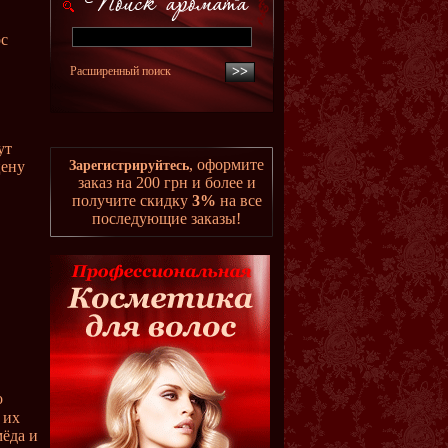
ос
Расширенный поиск
ут
, оформите
цену
Зарегистрируйтесь
заказ на 200 грн и более и
получите скидку
3%
на все
последующие заказы!
о
 их
мёда и