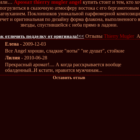
Аромат thierry mugler angel
нили…
купить стоит и тем, кто хо
погрузиться в сказочную атмосферу востока с его бергамотовым
лагоуханием. Поклонников уникальной парфюмерной композиц
ечет и оригинальная по дизайну форма флакона, выполненного в
звезды, спустившейся с неба прямо в ладони.
Отзывы
Thierry Mugler
An
к отличить подделку от оригинала!<<
Елена
- 2009-12-03
Все Angel хороши, сладкие "ноты" "не душат", стойкие
Лилия
- 2010-06-28
Прекрасный аромат!.... А когда расскрывается вообще
обалденный..И кстати, нравится мужчинам...
Оставить отзыв