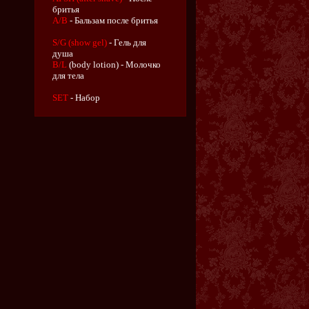
бритья
A/B
- Бальзам после бритья
S/G (show gel)
- Гель для
душа
B/L
(body lotion) - Молочко
для тела
SET
- Набор