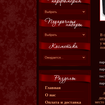
В 
от
у 
по
пар
пар
тес
пар
Главная
О нас
диз
Оплата и доставка
место