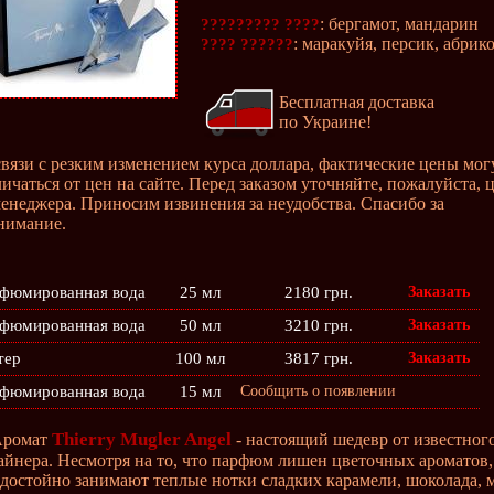
: бергамот, мандарин
????????? ????
: маракуйя, персик, абрик
???? ??????
Бесплатная доставка
по Украине!
связи с резким изменением курса доллара, фактические цены мог
личаться от цен на сайте. Перед заказом уточняйте, пожалуйста, 
менеджера. Приносим извинения за неудобства. Спасибо за
нимание.
фюмированная вода
25 мл
2180 грн.
Заказать
фюмированная вода
50 мл
3210 грн.
Заказать
тер
100 мл
3817 грн.
Заказать
фюмированная вода
15 мл
Сообщить о появлении
Thierry Mugler Angel
Аромат
- настоящий шедевр от известног
айнера. Несмотря на то, что парфюм лишен цветочных ароматов,
 достойно занимают теплые нотки сладких карамели, шоколада, 