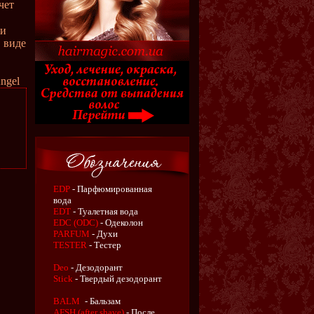
чет
ии
 виде
gel
EDP
- Парфюмированная
вода
EDT
- Туалетная вода
EDC (ODC)
- Одеколон
PARFUM
- Духи
TESTER
- Тестер
Deo
- Дезодорант
Stick
- Твердый дезодорант
BALM
- Бальзам
AFSH (after shave)
- После