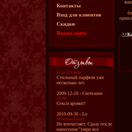
ва
Контакты
б
Вход для клиентов
привл
Скидки
Важно знать
>>Ка
Eclat d'Arpege
Стильный парфюм уже
несколько лет.
2009-12-10 -
Светлана
cK Be
Секси аромат!
2010-09-30 -
Lo
Moschino Funny
Не впечатляет. Сразу после
нанесения "умри все