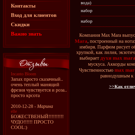
вода)
Контакты
набор
Вход для клиентов
набор
Скидки
Важно знать
Компания Max Mara выпус
Mara
, построенный на нота
имбиря. Парфюм рисует об
хрупкой, как лилия, экзоти
духи max mar
выбирает
мускуса. Аккорды ко
max mar
Чувственностью
Incanto Bloom
равнодушным к 
Запах просто сказачный..
очень теплый манящий
>>Как отлич
фрезия чувствуется и роза..
просто крсота
2010-12-28 -
Марина
elle
БОЖЕСТВЕНЫЙ!!!!!!!!!!
ЧУДО!!!!!! ПРОСТО
COOL:)