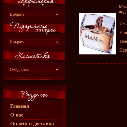
Max
вода
Им
E-m
Тел
Пер
Главная
О нас
Оплата и доставка