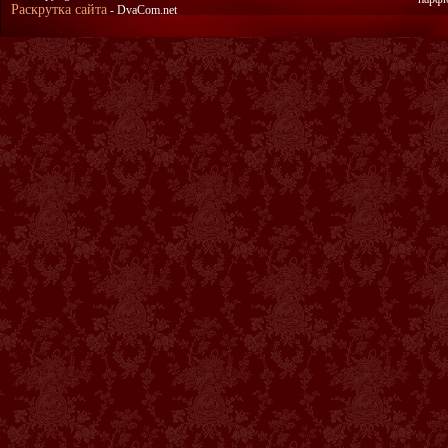
Раскрутка сайта
- DvaCom.net