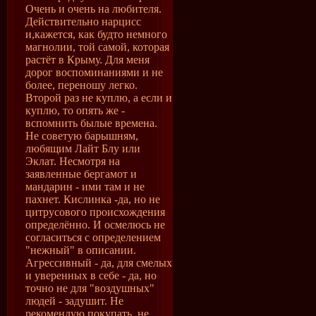
Очень и очень на любителя.
Действительно нарцисс
и,кажется, как будто немного
магнолии, той самой, которая
растёт в Крыму. Для меня
дорог воспоминаниями и не
более, переношу легко.
Второй раз не куплю, а если и
куплю, то опять же -
вспомнить былые времена.
Не советую барышням,
любящим Лайт Блу или
Эклат. Несмотря на
заявленные бергамот и
мандарин - ими там и не
пахнет. Кислинка -да, но не
цитрусового происхождения
определённо. И осмелюсь не
согласиться с определением
"нежный" в описании.
Агрессивный - да, для смелых
и уверенных в себе - да, но
точно не для "воздушных"
людей - задушит. Не
рекомендую покупать, не