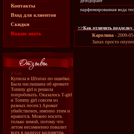
дезодорант
Контакты
парфюмированная вода те
Вход для клиентов
Скидки
>>Как отличить подделку 
Важно знать
Каролина
- 2009-05
Запах просто опупе
T Girl
Купила в Штатах по ошибке.
Была наслышана об аромате
Tommy girl и решила
попробовать. Оказалось T-girl
и Tommy girl совсем из
разных песен:) Аромат
убийственен, именно этим и
нравится. Можно носить
только зимой, потому что
летом несомненно повалит
всех в радиусе километра.