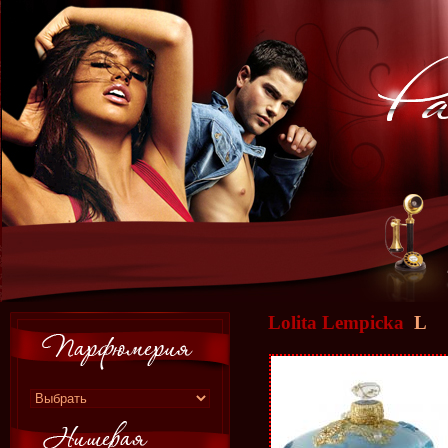
Lolita Lempicka
L