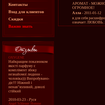
АРОМАТ - МОЖНО
Контакты
ОГРОМНОЕ!
Вход для клиентов
Алла
- 2011-01-12
я для себя расшифров
Скидки
означает ЛЮБОВЬ. Я
Важно знать
OXYGENE
Найкращим показником
якості парфуму є
комплімент збоку
незнайомої людини -
чоловіка))) Випробувано-
діє!!! Ніжний і
ненав"язливий, доволі
стійкий
2010-03-23 -
Руся
Angel Schlesser Homme