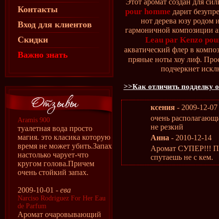
Этот аромат создан для си
Контакты
pour homme
дарит безупре
нот дерева юзу родом 
Вход для клиентов
гармоничной композиции ак
Скидки
Leau par Kenzo po
акватический флер в комп
Важно знать
пряные ноты хоу лиф. Про
подчеркнет искл
>>Как отличить подделку о
ксения
- 2009-12-07
очень располагающи
Aramis 900
не резкий
туалетная вода просто
магия. это класика которую
Анна
- 2010-12-14
время не может убить.Запах
Аромат СУПЕР!!! П
настолько чарует-что
спутаешь не с кем.
кругом голова.Причем
очень стойкий запах.
2009-10-01 -
ева
Narciso Rodriguez For Her Eau
de Parfum
Аромат очаровывающий