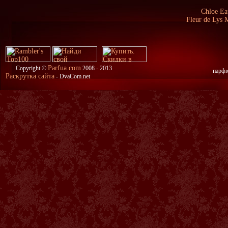
Chloe Ea
Fleur de Lys 
Parfua.com
Copyright ©
2008 - 2013
парфю
Раскрутка сайта
- DvaCom.net