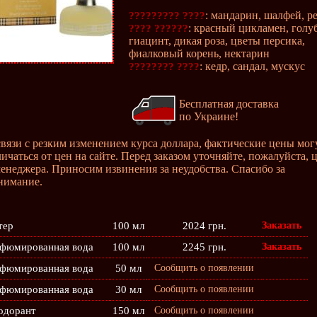
: мандарин, шалфей, р
????????? ????
: красный цикламен, голу
???? ??????
гиацинт, дикая роза, цветы персика,
фиалковый корень, нектарин
: кедр, сандал, мускус
???????? ????
Бесплатная доставка
по Украине!
связи с резким изменением курса доллара, фактические цены мог
личаться от цен на сайте. Перед заказом уточняйте, пожалуйста, 
менеджера. Приносим извинения за неудобства. Спасибо за
нимание.
тер
100 мл
2024 грн.
Заказать
фюмированная вода
100 мл
2245 грн.
Заказать
фюмированная вода
50 мл
Сообщить о появлении
фюмированная вода
30 мл
Сообщить о появлении
одорант
150 мл
Сообщить о появлении