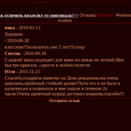
Отзывы
Burberry
Weekend
к отличить подделку от оригинала!<<
women
вика
- 2010-01-13
Хорошие
- 2010-06-30
классные!!!пользуюсь уже 5 лет!!!супер
Светик
- 2010-09-18
Сладкий запах,подходит для зимы но никак не летний.Мне
быстро приелся....просто я люблю полегче
Юля
- 2011-11-21
Спасибо,подарила мамочке на День рождения,она очень
довольна,приятный стойкий аромат!Хоть его и не было в
наличии,но я позвонила и мне нашли в течении 2х
часов.Очень приятный курьер доставил вовремя,спасибо!!!
Оставить отзыв