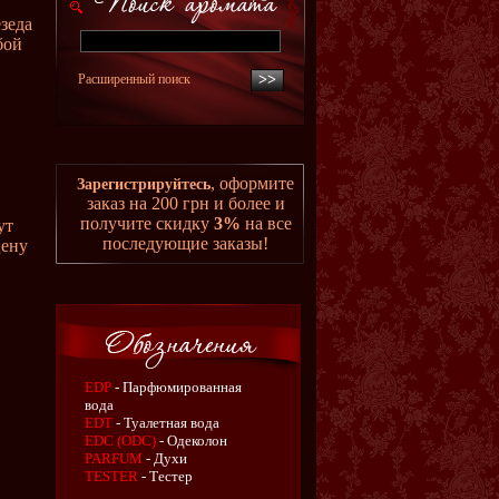
езеда
бой
Расширенный поиск
, оформите
Зарегистрируйтесь
заказ на 200 грн и более и
получите скидку
3%
на все
ут
последующие заказы!
цену
EDP
- Парфюмированная
вода
EDT
- Туалетная вода
EDC (ODC)
- Одеколон
PARFUM
- Духи
TESTER
- Тестер