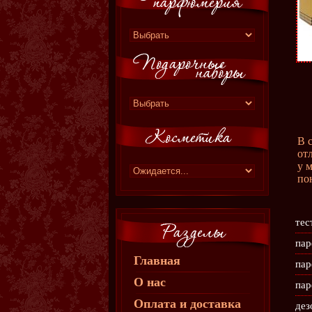
В 
от
у 
по
тес
пар
Главная
пар
О нас
пар
Оплата и доставка
дез