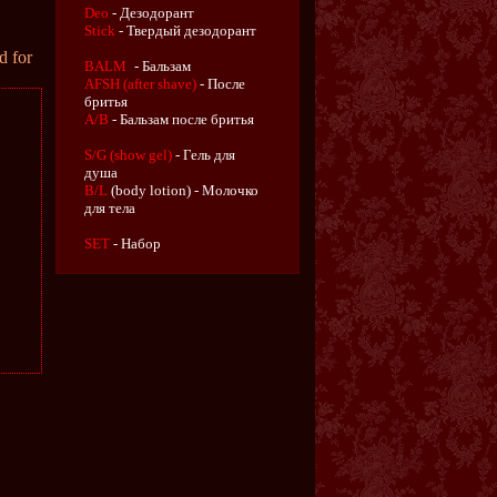
Deo
- Дезодорант
Stick
- Твердый дезодорант
 for
BALM
- Бальзам
AFSH (after shave)
- После
бритья
A/B
- Бальзам после бритья
S/G (show gel)
- Гель для
душа
B/L
(body lotion) - Молочко
для тела
SET
- Набор