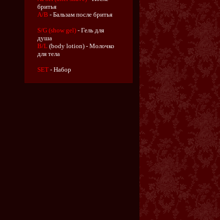
бритья
A/B
- Бальзам после бритья
S/G (show gel)
- Гель для
душа
B/L
(body lotion) - Молочко
для тела
SET
- Набор