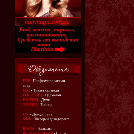
EDP
- Парфюмированная
вода
EDT
- Туалетная вода
EDC (ODC)
- Одеколон
PARFUM
- Духи
TESTER
- Тестер
Deo
- Дезодорант
Stick
- Твердый дезодорант
BALM
- Бальзам
AFSH (after shave)
- После