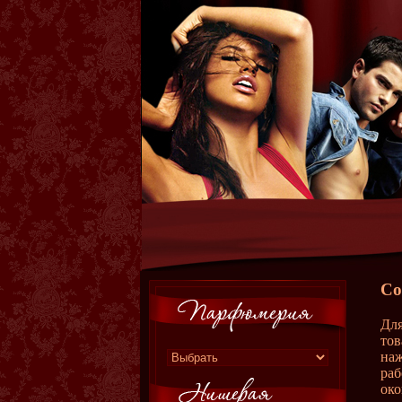
Со
Для
тов
наж
раб
око