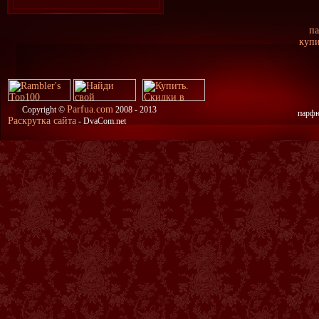
п
купи
Parfua.com
Copyright ©
2008 - 2013
парфю
Раскрутка сайта
- DvaCom.net