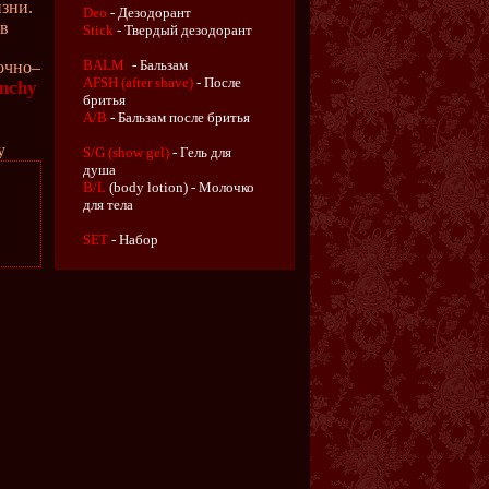
зни.
Deo
- Дезодорант
 в
Stick
- Твердый дезодорант
BALM
- Бальзам
очно–
AFSH (after shave)
- После
enchy
бритья
A/B
- Бальзам после бритья
y
S/G (show gel)
- Гель для
душа
B/L
(body lotion) - Молочко
для тела
SET
- Набор