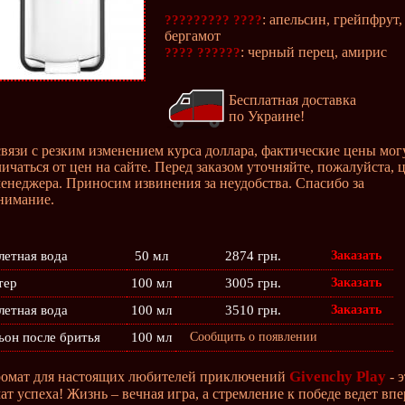
: апельсин, грейпфрут,
????????? ????
бергамот
: черный перец, амирис
???? ??????
Бесплатная доставка
по Украине!
связи с резким изменением курса доллара, фактические цены мог
личаться от цен на сайте. Перед заказом уточняйте, пожалуйста, 
менеджера. Приносим извинения за неудобства. Спасибо за
нимание.
летная вода
50 мл
2874 грн.
Заказать
тер
100 мл
3005 грн.
Заказать
летная вода
100 мл
3510 грн.
Заказать
ьон после бритья
100 мл
Сообщить о появлении
Givenchy Play
омат для настоящих любителей приключений
- э
ат успеха! Жизнь – вечная игра, а стремление к победе ведет впе