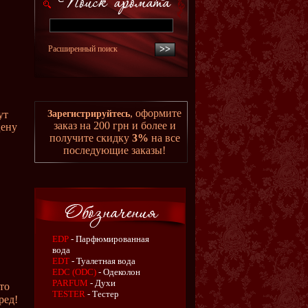
Расширенный поиск
, оформите
ут
Зарегистрируйтесь
заказ на 200 грн и более и
цену
получите скидку
3%
на все
последующие заказы!
EDP
- Парфюмированная
вода
EDT
- Туалетная вода
EDC (ODC)
- Одеколон
PARFUM
- Духи
то
TESTER
- Тестер
ред!