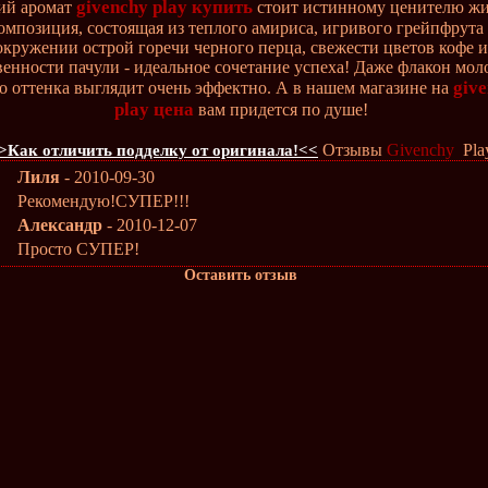
givenchy play купить
ий аромат
стоит истинному ценителю жи
омпозиция, состоящая из теплого амириса, игривого грейпфрута
окружении острой горечи черного перца, свежести цветов кофе и
венности пачули - идеальное сочетание успеха! Даже флакон мол
giv
о оттенка выглядит очень эффектно. А в нашем магазине на
play цена
вам придется по душе!
Отзывы
Givenchy
Pla
>Как отличить подделку от оригинала!<<
Лиля
- 2010-09-30
Рекомендую!СУПЕР!!!
Александр
- 2010-12-07
Просто СУПЕР!
Оставить отзыв