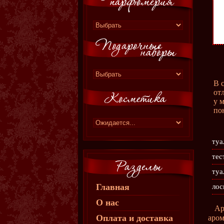
В 
от
у 
по
туа
тес
туа
Главная
лос
О нас
Ар
Оплата и доставка
аром