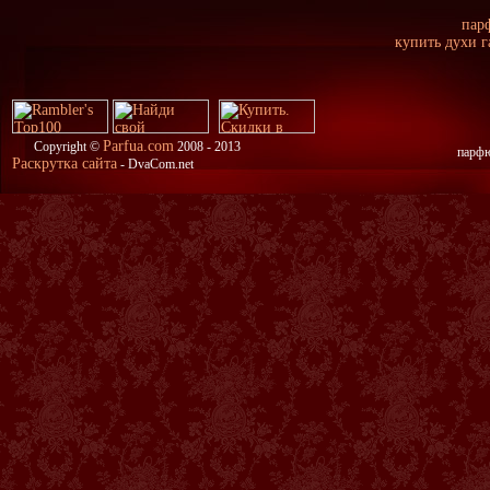
пар
купить духи г
Parfua.com
Copyright ©
2008 - 2013
парфю
Раскрутка сайта
- DvaCom.net