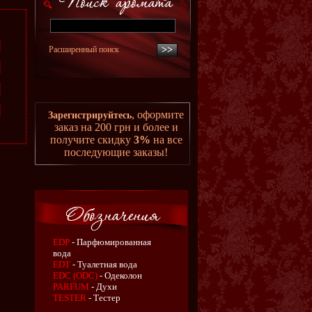
Расширенный поиск
, оформите
Зарегистрируйтесь
заказ на 200 грн и более и
получите скидку
3%
на все
последующие заказы!
EDP
- Парфюмированная
вода
EDT
- Туалетная вода
EDC (ODC)
- Одеколон
PARFUM
- Духи
TESTER
- Тестер