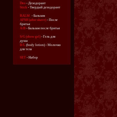
Deo
- Дезодорант
Stick
- Твердый дезодорант
BALM
- Бальзам
AFSH (after shave)
- После
бритья
A/B
- Бальзам после бритья
S/G (show gel)
- Гель для
душа
B/L
(body lotion) - Молочко
для тела
SET
- Набор