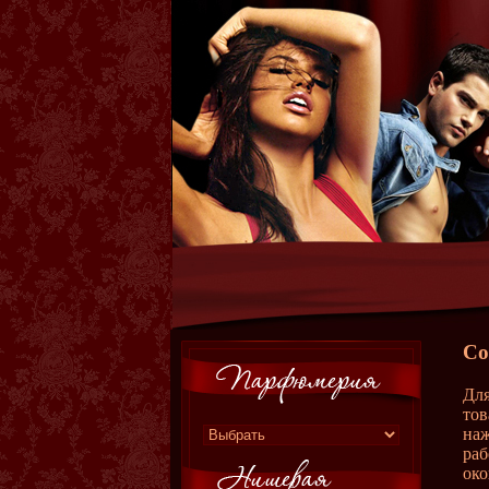
Со
Для
тов
наж
раб
око