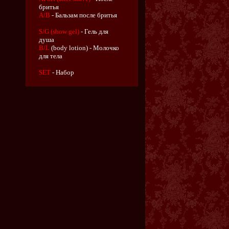
бритья
A/B
- Бальзам после бритья
S/G (show gel)
- Гель для
душа
B/L
(body lotion) - Молочко
для тела
SET
- Набор