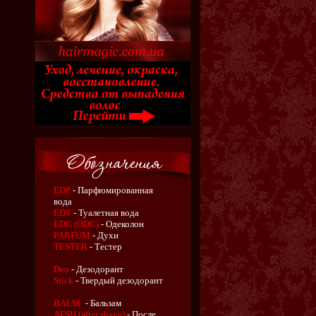
EDP
- Парфюмированная
вода
EDT
- Туалетная вода
EDC (ODC)
- Одеколон
PARFUM
- Духи
TESTER
- Тестер
Deo
- Дезодорант
Stick
- Твердый дезодорант
BALM
- Бальзам
AFSH (after shave)
- После