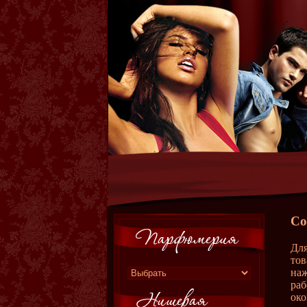
Со
Для
тов
наж
раб
око