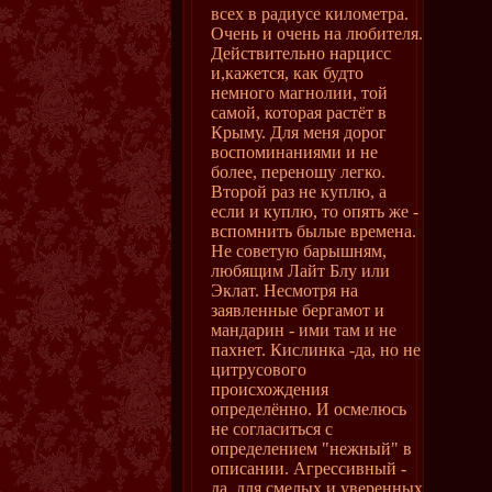
всех в радиусе километра.
Очень и очень на любителя.
Действительно нарцисс
и,кажется, как будто
немного магнолии, той
самой, которая растёт в
Крыму. Для меня дорог
воспоминаниями и не
более, переношу легко.
Второй раз не куплю, а
если и куплю, то опять же -
вспомнить былые времена.
Не советую барышням,
любящим Лайт Блу или
Эклат. Несмотря на
заявленные бергамот и
мандарин - ими там и не
пахнет. Кислинка -да, но не
цитрусового
происхождения
определённо. И осмелюсь
не согласиться с
определением "нежный" в
описании. Агрессивный -
да, для смелых и уверенных