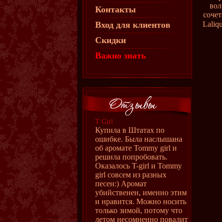
вол
Контакты
сочет
Вход для клиентов
Laliq
Скидки
Важно знать
T Girl
Купила в Штатах по
ошибке. Была наслышана
об аромате Tommy girl и
решила попробовать.
Оказалось T-girl и Tommy
girl совсем из разных
песен:) Аромат
убийственен, именно этим
и нравится. Можно носить
только зимой, потому что
летом несомненно повалит