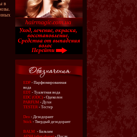
ы в
розы.
енных
EDP
- Парфюмированная
вода
EDT
- Туалетная вода
EDC (ODC)
- Одеколон
PARFUM
- Духи
TESTER
- Тестер
Deo
- Дезодорант
Stick
- Твердый дезодорант
BALM
- Бальзам
AFSH (after shave)
- После