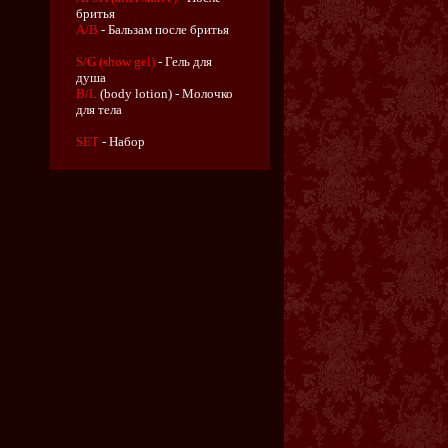
бритья
A/B
- Бальзам после бритья
S/G (show gel)
- Гель для
душа
B/L
(body lotion) - Молочко
для тела
SET
- Набор