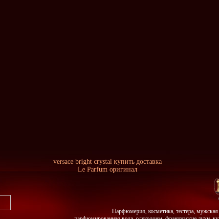
versace bright crystal купить доставка
Le Parfum оригинал
Парфюмерия, косметика, тестера, мужская 
парфюмированная вода, одеколоны, французские духи, ку