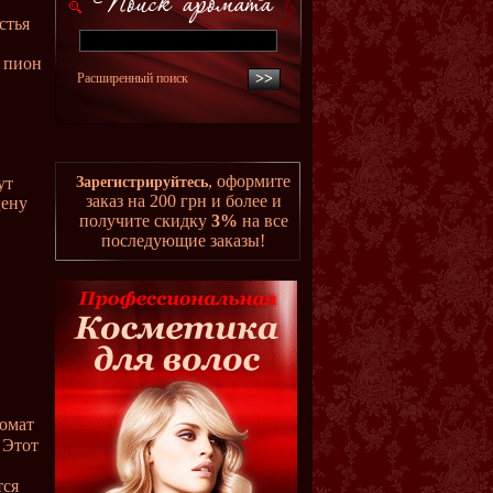
стья
, пион
Расширенный поиск
, оформите
ут
Зарегистрируйтесь
заказ на 200 грн и более и
цену
получите скидку
3%
на все
последующие заказы!
ромат
 Этот
тся