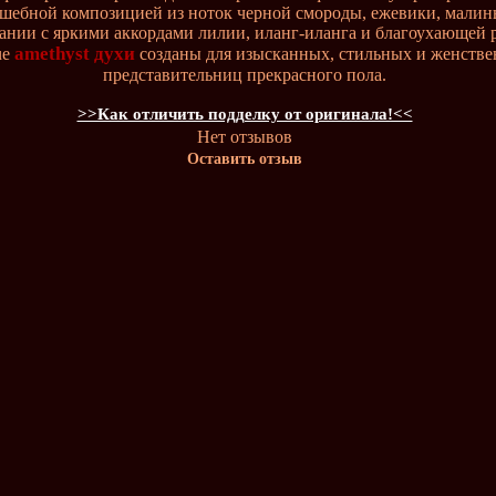
шебной композицией из ноток черной смороды, ежевики, малин
ании с яркими аккордами лилии, иланг-иланга и благоухающей 
amethyst духи
ue
созданы для изысканных, стильных и женств
представительниц прекрасного пола.
>>Как отличить подделку от оригинала!<<
Нет отзывов
Оставить отзыв