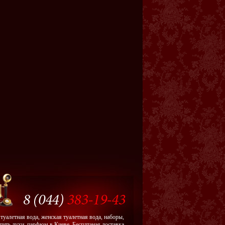
туалетная вода, женская туалетная вода, наборы,
пить духи, парфюм в Киеве. Бесплтаная доставка