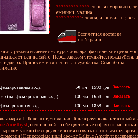
: черная смородина, ли
????????? ????
ежевики, малина
: лилия, иланг-иланг, роза
???? ??????
Бесплатная доставка
по Украине!
связи с резким изменением курса доллара, фактические цены мог
личаться от цен на сайте. Перед заказом уточняйте, пожалуйста, 
менеджера. Приносим извинения за неудобства. Спасибо за
нимание.
фюмированная вода
50 мл
1598 грн.
Заказать
тер (парфюмированная вода)
100 мл
1658 грн.
Заказать
фюмированная вода
100 мл
1858 грн.
Заказать
овая марка Lalique выпустила новый невероятно женственный а
que Amethyst
, сочетающей в себе цветочные и фруктовые нотки.
парфюм можно без преувеличения назвать истинным шедвром
фюмерии! Непревзойденный аромат Lalique Amethyst раскрывае