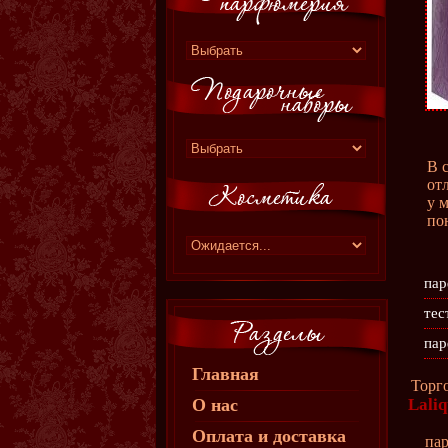
В 
от
у 
по
пар
тес
пар
Главная
Торг
О нас
Lali
Оплата и доставка
пар