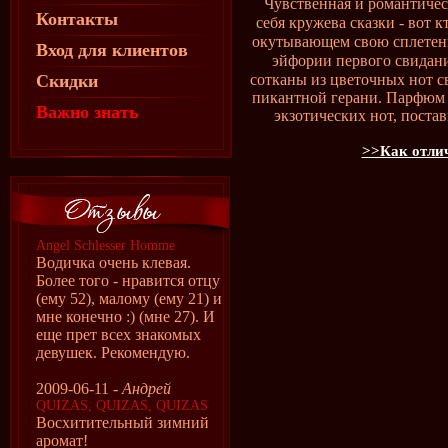
Чувственная и романтичес
Контакты
себя кружева сказки - вот 
окутывающем свою сплетен
Вход для клиентов
эйфории первого свидани
Скидки
сотканы из цветочных нот с
пикантной герани. Парфюм 
Важно знать
экзотических нот, поста
>>Как отлич
Angel Schlesser Homme
Водичка очень клевая.
Более того - нравится отцу
(ему 52), малому (ему 21) и
мне конечно :) (мне 27). И
еще прет всех знакомых
девушек. Рекомендую.
2009-06-11 -
Андрей
QUIZAS, QUIZAS, QUIZAS
Восхитительный зимний
аромат!