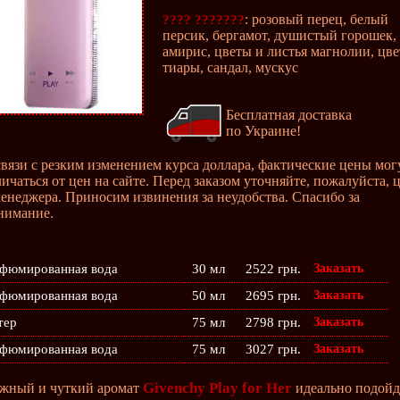
: розовый перец, белый
???? ???????
персик, бергамот, душистый горошек,
амирис, цветы и листья магнолии, цв
тиары, сандал, мускус
Бесплатная доставка
по Украине!
связи с резким изменением курса доллара, фактические цены мог
личаться от цен на сайте. Перед заказом уточняйте, пожалуйста, 
менеджера. Приносим извинения за неудобства. Спасибо за
нимание.
фюмированная вода
30 мл
2522 грн.
Заказать
фюмированная вода
50 мл
2695 грн.
Заказать
тер
75 мл
2798 грн.
Заказать
фюмированная вода
75 мл
3027 грн.
Заказать
Givenchy Play for Her
жный и чуткий аромат
идеально подойд