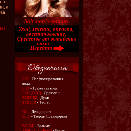
сти.
и, а
ова
Her
–
EDP
- Парфюмированная
вода
EDT
- Туалетная вода
EDC (ODC)
- Одеколон
PARFUM
- Духи
TESTER
- Тестер
Deo
- Дезодорант
Stick
- Твердый дезодорант
BALM
- Бальзам
AFSH (after shave)
- После