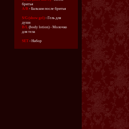
бритья
A/B
- Бальзам после бритья
S/G (show gel)
- Гель для
душа
B/L
(body lotion) - Молочко
для тела
SET
- Набор