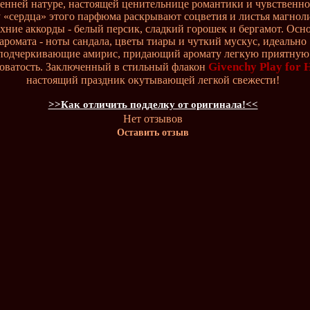
енней натуре, настоящей ценительнице романтики и чувственно
 «сердца» этого парфюма раскрывают соцветия и листья магноли
хние аккорды - белый персик, сладкий горошек и бергамот. Осн
аромата - ноты сандала, цветы тиары и чуткий мускус, идеально
подчеркивающие амирис, придающий аромату легкую приятную
Givenchy Play for 
коватость. Заключенный в стильный флакон
настоящий праздник окутывающей легкой свежести!
>>Как отличить подделку от оригинала!<<
Нет отзывов
Оставить отзыв