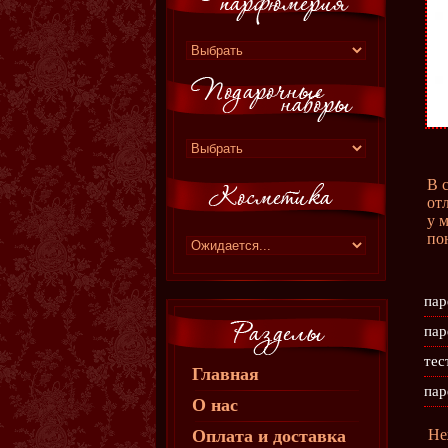
В 
от
у 
по
пар
пар
тес
Главная
пар
О нас
Оплата и доставка
Не