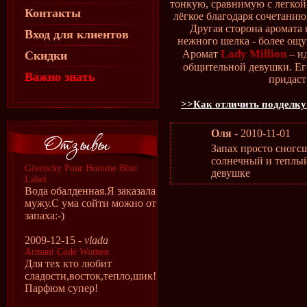
тонкую, сравнимую с легкой 
Контакты
лёгкое благодаря сочетанию
Другая сторона аромата
Вход для клиентов
нежного шелка - более ощ
Lady Million
Аромат
– и
Скидки
общительной девушки. Ег
Важно знать
придаст
>>Как отличить подделку
Оля
- 2010-11-01
Запах просто сногс
солнечный и теплы
Givenchy Pour Homme Blue
девушке
Label
Вода обалденная.Я заказала
мужу.С ума сойти можно от
запаха:-)
2009-12-15 -
vlada
Armani Code Women
Для тех кто любит
сладости,восток,тепло,шик!
Парфюм супер!