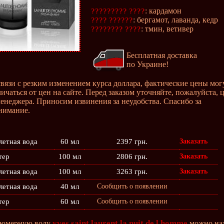
: кардамон
????????? ????
: бергамот, лаванда, кедр
???? ??????
: тмин, ветивер
???????? ????
Бесплатная доставка
по Украине!
связи с резким изменением курса доллара, фактические цены мог
личаться от цен на сайте. Перед заказом уточняйте, пожалуйста, 
менеджера. Приносим извинения за неудобства. Спасибо за
нимание.
летная вода
60 мл
2397 грн.
Заказать
тер
100 мл
2806 грн.
Заказать
летная вода
100 мл
3263 грн.
Заказать
летная вода
40 мл
Сообщить о появлении
тер
60 мл
Сообщить о появлении
yves saint laurent la nuit de l homme
юмерную воду
можно наз