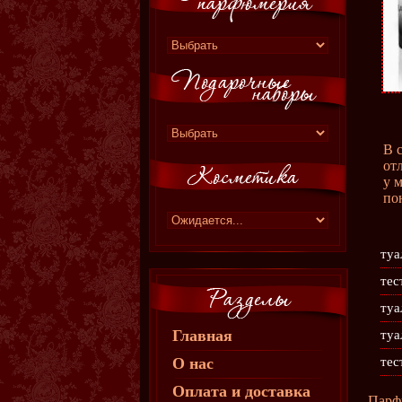
В 
от
у 
по
туа
тес
туа
Главная
туа
О нас
тес
Оплата и доставка
Парф