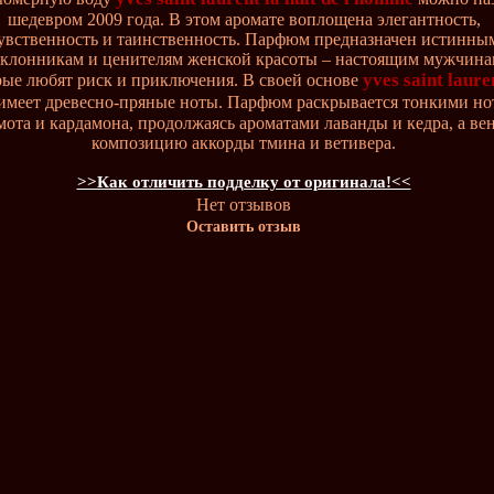
шедевром 2009 года. В этом аромате воплощена элегантность,
увственность и таинственность. Парфюм предназначен истинны
клонникам и ценителям женской красоты – настоящим мужчина
yves saint laure
рые любят риск и приключения. В своей основе
имеет древесно-пряные ноты. Парфюм раскрывается тонкими но
мота и кардамона, продолжаясь ароматами лаванды и кедра, а ве
композицию аккорды тмина и ветивера.
>>Как отличить подделку от оригинала!<<
Нет отзывов
Оставить отзыв