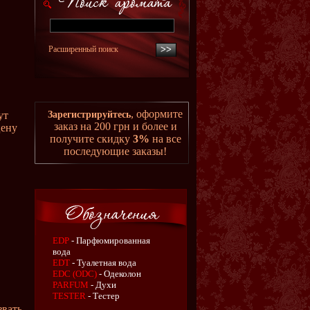
Расширенный поиск
, оформите
ут
Зарегистрируйтесь
заказ на 200 грн и более и
цену
получите скидку
3%
на все
последующие заказы!
EDP
- Парфюмированная
вода
EDT
- Туалетная вода
EDC (ODC)
- Одеколон
PARFUM
- Духи
TESTER
- Тестер
вать