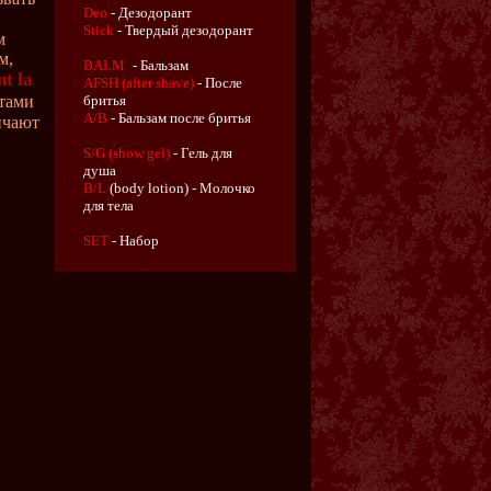
Deo
- Дезодорант
Stick
- Твердый дезодорант
м
м,
BALM
- Бальзам
nt la
AFSH (after shave)
- После
тами
бритья
A/B
- Бальзам после бритья
нчают
S/G (show gel)
- Гель для
душа
B/L
(body lotion) - Молочко
для тела
SET
- Набор