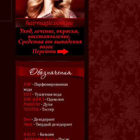
EDP
- Парфюмированная
вода
EDT
- Туалетная вода
EDC (ODC)
- Одеколон
PARFUM
- Духи
TESTER
- Тестер
Deo
- Дезодорант
Stick
- Твердый дезодорант
BALM
- Бальзам
AFSH (after shave)
- После