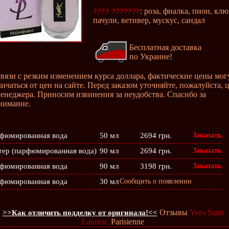
: роза, фиалка, пион, клю
???? ???????
пачули, ветивер, мускус, сандал
Бесплатная доставка
по Украине!
связи с резким изменением курса доллара, фактические цены мог
личаться от цен на сайте. Перед заказом уточняйте, пожалуйста, 
менеджера. Приносим извинения за неудобства. Спасибо за
нимание.
фюмированная вода
50 мл
2694 грн.
Заказать
тер (парфюмированная вода)
90 мл
2694 грн.
Заказать
фюмированная вода
90 мл
3198 грн.
Заказать
фюмированная вода
30 мл
Сообщить о появлении
Отзывы
Yves Saint
>>Как отличить подделку от оригинала!<<
Laurent
Parisienne