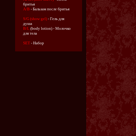
бритья
A/B
- Бальзам после бритья
S/G (show gel)
- Гель для
душа
B/L
(body lotion) - Молочко
для тела
SET
- Набор