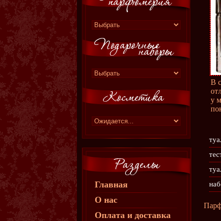
В 
от
у 
по
туа
тес
туа
Главная
наб
О нас
Пар
Оплата и доставка