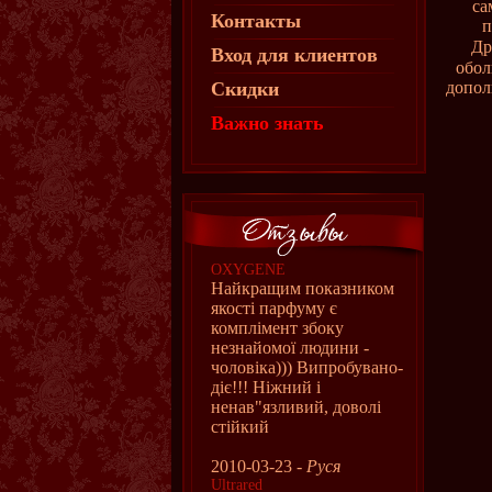
са
Контакты
п
Др
Вход для клиентов
обол
Скидки
допол
Важно знать
OXYGENE
Найкращим показником
якості парфуму є
комплімент збоку
незнайомої людини -
чоловіка))) Випробувано-
діє!!! Ніжний і
ненав"язливий, доволі
стійкий
2010-03-23 -
Руся
Ultrared