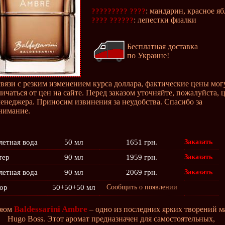
: мандарин, красное я
????????? ????
: лепестки фиалки
???? ??????
Бесплатная доставка
по Украине!
связи с резким изменением курса доллара, фактические цены мог
личаться от цен на сайте. Перед заказом уточняйте, пожалуйста, 
менеджера. Приносим извинения за неудобства. Спасибо за
нимание.
летная вода
50 мл
1651 грн.
Заказать
тер
90 мл
1959 грн.
Заказать
летная вода
90 мл
2069 грн.
Заказать
ор
50+50+50 мл
Сообщить о появлении
Baldessarini Ambre
фюм
– одно из последних ярких творений м
Hugo Boss. Этот аромат предназначен для самостоятельных,