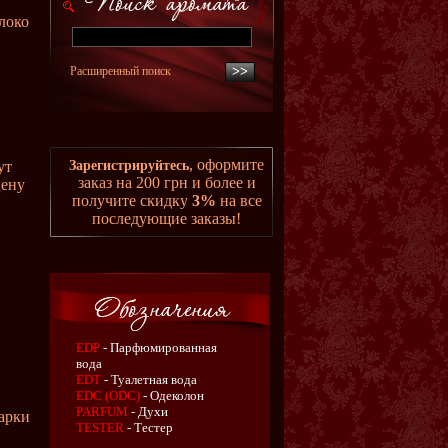
блоко
Расширенный поиск
, оформите
ут
Зарегистрируйтесь
заказ на 200 грн и более и
цену
получите скидку
3%
на все
последующие заказы!
EDP
- Парфюмированная
вода
EDT
- Туалетная вода
EDC (ODC)
- Одеколон
PARFUM
- Духи
арки
TESTER
- Тестер