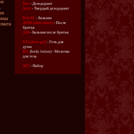
ие
Deo
- Дезодорант
.
Stick
- Твердый дезодорант
ан
BALM
- Бальзам
чины
AFSH (after shave)
- После
омата
бритья
A/B
- Бальзам после бритья
S/G (show gel)
- Гель для
душа
B/L
(body lotion) - Молочко
для тела
SET
- Набор