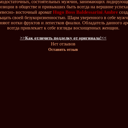
модостаточных, состоятельных мужчин, занимающих лидирующ
озиции в обществе и привыкших быть всегда на вершине успеха
Hugo Boss Baldessarini Ambre
евесно- восточный аромат
созд
ьщать своей безукоризненностью. Шарм уверенного в себе муж
няют нотки фруктов и лепестков фиалки. Обладатель данного ар
всегда привлекает к себе взгляды восхищенных женщин.
>>Как отличить подделку от оригинала!<<
Нет отзывов
Оставить отзыв