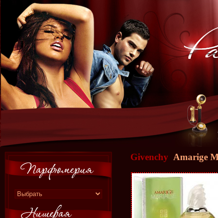
Givenchy
Amarige M