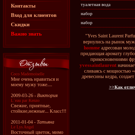
туалетная вода
Контакты
набор
Вход для клиентов
набор
Скидки
Важно знать
"Yves Saint Laurent Par
вернулись на рынок му
homme
адресован молод
придающая аромату глубо
прикосновениями фр
yvessaintlaurent
начинает
сливаясь с мощностью «
Coco Mademoiselle
древесины кедра, создае
Мне очень нравиться и
моему мужу тоже....
>>Как отлич
2009-03-26 -
Виктория
L`eau par Kenzo
Свежие, приятные,
стойкие,нежные... Класс!!!
2011-01-04 -
Татьяна
Le Lys Angel
Восточный цветок, мимо