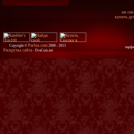
ив сен
купить ду
Parfua.com
Copyright ©
2008 - 2013
парфю
Раскрутка сайта
- DvaCom.net