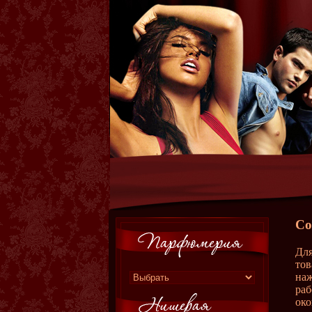
Со
Для
тов
наж
раб
око