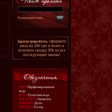
Расширенный поиск
, оформите
Зарегистрируйтесь
заказ на 200 грн и более и
получите скидку
3%
на все
последующие заказы!
EDP
- Парфюмированная
вода
EDT
- Туалетная вода
EDC (ODC)
- Одеколон
PARFUM
- Духи
TESTER
- Тестер