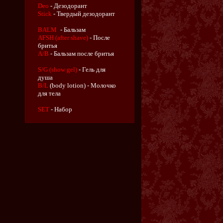
Deo
- Дезодорант
Stick
- Твердый дезодорант
BALM
- Бальзам
AFSH (after shave)
- После
бритья
A/B
- Бальзам после бритья
S/G (show gel)
- Гель для
душа
B/L
(body lotion) - Молочко
для тела
SET
- Набор