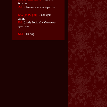
бритья
A/B
- Бальзам после бритья
S/G (show gel)
- Гель для
душа
B/L
(body lotion) - Молочко
для тела
SET
- Набор