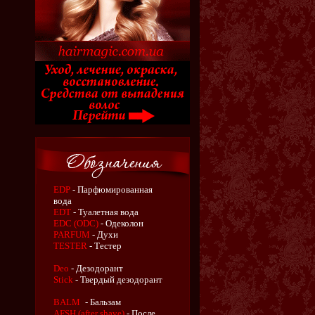
EDP
- Парфюмированная
вода
EDT
- Туалетная вода
EDC (ODC)
- Одеколон
PARFUM
- Духи
TESTER
- Тестер
Deo
- Дезодорант
Stick
- Твердый дезодорант
BALM
- Бальзам
AFSH (after shave)
- После