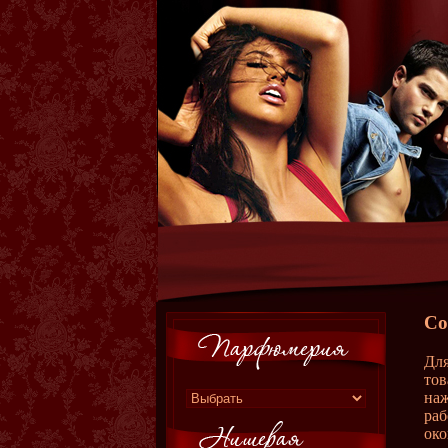
Со
Для
тов
наж
раб
око