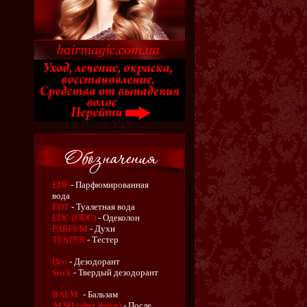
EDP
- Парфюмированная
вода
EDT
- Туалетная вода
EDC (ODC)
- Одеколон
PARFUM
- Духи
TESTER
- Тестер
Deo
- Дезодорант
Stick
- Твердый дезодорант
BALM
- Бальзам
AFSH (after shave)
- После