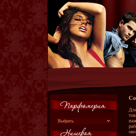
Со
Для
тов
наж
раб
око