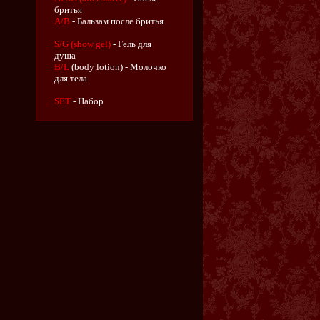
бритья
A/B
- Бальзам после бритья
S/G (show gel)
- Гель для
душа
B/L
(body lotion) - Молочко
для тела
SET
- Набор