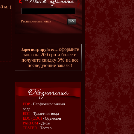
50 мл)
Расширенный поиск
, оформите
Зарегистрируйтесь
заказ на 200 грн и более и
получите скидку
3%
на все
последующие заказы!
EDP
- Парфюмированная
вода
EDT
- Туалетная вода
EDC (ODC)
- Одеколон
PARFUM
- Духи
TESTER
- Тестер