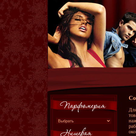
Со
Для
тов
наж
раб
око