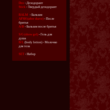
Deo
- Дезодорант
Stick
- Твердый дезодорант
BALM
- Бальзам
AFSH (after shave)
- После
бритья
A/B
- Бальзам после бритья
S/G (show gel)
- Гель для
душа
B/L
(body lotion) - Молочко
для тела
SET
- Набор