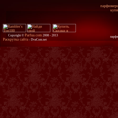
парфюмерия
купи
Parfua.com
Copyright ©
2008 - 2013
парфю
Раскрутка сайта
- DvaCom.net