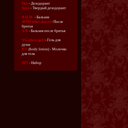
Deo
- Дезодорант
Stick
- Твердый дезодорант
BALM
- Бальзам
AFSH (after shave)
- После
бритья
A/B
- Бальзам после бритья
S/G (show gel)
- Гель для
душа
B/L
(body lotion) - Молочко
для тела
SET
- Набор