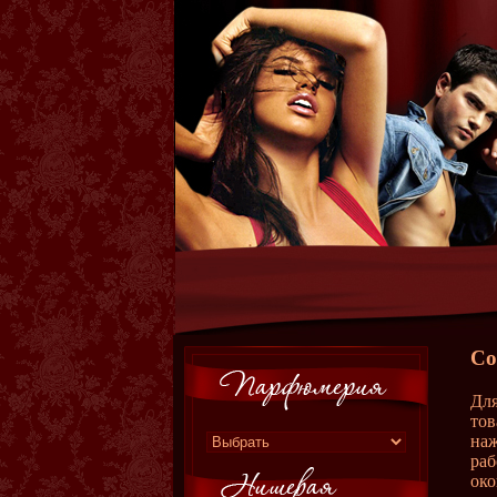
Со
Для
тов
наж
раб
око