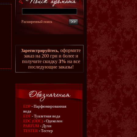
Расширенный поиск
, оформите
Зарегистрируйтесь
заказ на 200 грн и более и
получите скидку
3%
на все
последующие заказы!
EDP
- Парфюмированная
вода
EDT
- Туалетная вода
EDC (ODC)
- Одеколон
PARFUM
- Духи
TESTER
- Тестер